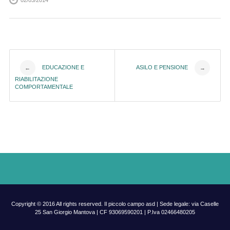
02/03/2014
Post
EDUCAZIONE E
ASILO E PENSIONE
←
→
RIABILITAZIONE
navigation
COMPORTAMENTALE
Copyright © 2016 All rights reserved. Il piccolo campo asd | Sede legale: via Caselle
25 San Giorgio Mantova | CF 93069590201 | P.Iva 02466480205