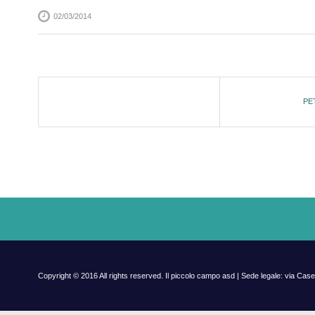
02/03/2014
Post
PE
navigation
Copyright © 2016 All rights reserved. Il piccolo campo asd | Sede legale: via C