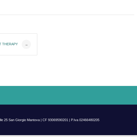
T THERAPY
→
aselle 25 San Giorgio Mantova | CF 93069590201 | P.Iva 02466480205