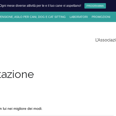
Ogni mese diverse attività per te e il tuo cane vi aspettano!
PROGRAMMA
NSIONE, ASILO PER CANI, DOG E CAT SITTING
LABORATORI
PROMOZIONI
L’Associaz
Skip
to
content
tazione
 lui nei migliore dei modi.