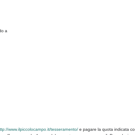
do a
ttp://
www.ilpiccolocampo.it/
tesseramento/
e pagare la quota indicata co