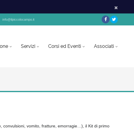
info@ilpiccolocampo.it
ione
Servizi
Corsi ed Eventi
Associati
, convulsioni, vomito, fratture, emorragie…), il Kit di primo