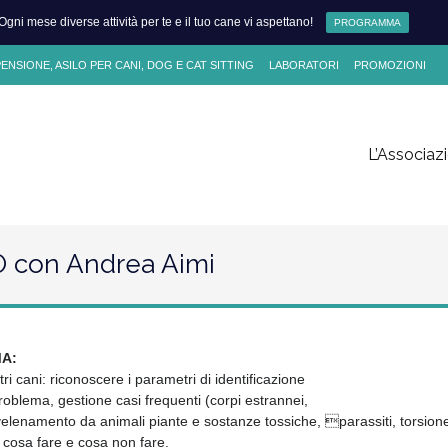
Ogni mese diverse attività per te e il tuo cane vi aspettano!
PROGRAMMA
NSIONE, ASILO PER CANI, DOG E CAT SITTING
LABORATORI
PROMOZIONI
L’Associaz
Skip
to
content
con Andrea Aimi
A:
i cani: riconoscere i parametri di identificazione
problema, gestione casi frequenti (corpi estrannei,
 avvelenamento da animali piante e sostanze tossiche, parassiti, torsione
cosa fare e cosa non fare.