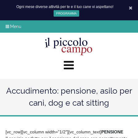
Ogni mese diverse attività per te e il tuo cane vi aspettano!
PROGRAMMA
Menu
Accudimento: pensione, asilo per
cani, dog e cat sitting
[vc_row][vc_column width=”1/2″][vc_column_text]
PENSIONE