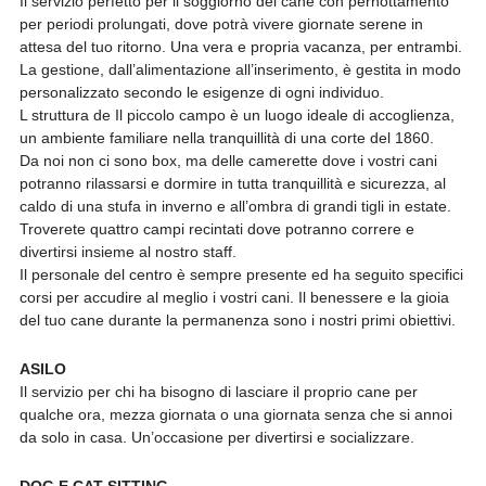
Il servizio perfetto per il soggiorno del cane con pernottamento
per periodi prolungati, dove potrà vivere giornate serene in
attesa del tuo ritorno. Una vera e propria vacanza, per entrambi.
La gestione, dall’alimentazione all’inserimento, è gestita in modo
personalizzato secondo le esigenze di ogni individuo.
L struttura de Il piccolo campo è un luogo ideale di accoglienza,
un ambiente familiare nella tranquillità di una corte del 1860.
Da noi non ci sono box, ma delle camerette dove i vostri cani
potranno rilassarsi e dormire in tutta tranquillità e sicurezza, al
caldo di una stufa in inverno e all’ombra di grandi tigli in estate.
Troverete quattro campi recintati dove potranno correre e
divertirsi insieme al nostro staff.
Il personale del centro è sempre presente ed ha seguito specifici
corsi per accudire al meglio i vostri cani. Il benessere e la gioia
del tuo cane durante la permanenza sono i nostri primi obiettivi.
ASILO
Il servizio per chi ha bisogno di lasciare il proprio cane per
qualche ora, mezza giornata o una giornata senza che si annoi
da solo in casa. Un’occasione per divertirsi e socializzare.