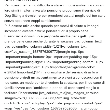
DOG E CAT SITTING
Per i cani che hanno difficoltà a stare in nuovi ambienti o con altri
loro simili in alternativa alla pensione proponiamo il servizio di
Dog Sitting
a domicilio
per prenderci cura al meglio del tuo cane
senza apportare troppi cambiamenti.
Può essere utile anche quando per motivi di salute o impegni
incombenti diventa difficile portare fuori il proprio cane.
Il servizio a domicilio è proposto anche per i gatti,
per
prendercene cura anche durante le vacanze.[/vc_column_text]
[/vc_column][vc_column width=”1/2″][vc_column_text
css=”.vc_custom_1587576306772{margin-top: 0px
!important;margin-bottom: 0px !important;padding-top: 15px
!important;padding-right: 15px !important;padding-bottom: 15px
!important;padding-left: 15px !important;background-color:
#f2f65d !important;}”]Prima di usufruire del servizio di asilo o
pensione
chiedi un appuntamento
e vieni a conoscerci con il
tuo cane, un modo per te di vedere la struttura, per il tuo cane di
familiarizzare con l’ambiente e per noi di conoscervi meglio e
facilitare l’inserimento.[/vc_column_text][vc_images_carousel
images=”578,1392,585,584,583,592″ img_size=”full”
onclick=”link_no” autoplay=”yes” hide_pagination_control=”yes”
wrap=”yes” css=”.vc_custom_1587577052068{margin-bottom: